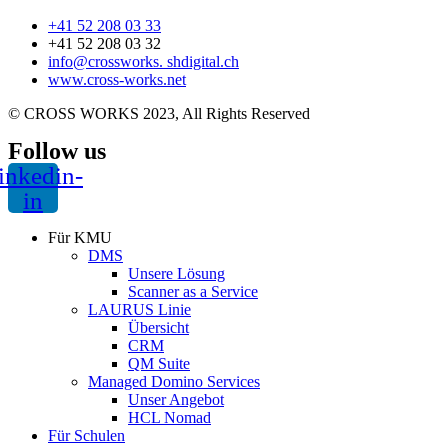
+41 52 208 03 33
+41 52 208 03 32
info@crossworks. shdigital.ch
www.cross-works.net
© CROSS WORKS 2023, All Rights Reserved
Follow us
inkedin-
in
Für KMU
DMS
Unsere Lösung
Scanner as a Service
LAURUS Linie
Übersicht
CRM
QM Suite
Managed Domino Services
Unser Angebot
HCL Nomad
Für Schulen