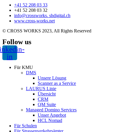
+41 52 208 03 33
+41 52 208 03 32
info@crossworks. shdigital.ch
www.cross-works.net
© CROSS WORKS 2023, All Rights Reserved
Follow us
inkedin-
in
Für KMU
DMS
Unsere Lösung
Scanner as a Service
LAURUS Linie
Übersicht
CRM
QM Suite
Managed Domino Services
Unser Angebot
HCL Nomad
Für Schulen
Für Strassenverkehrsämter