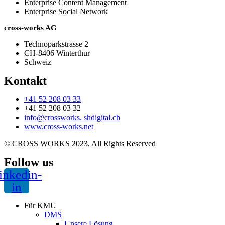
Enterprise Content Management
Enterprise Social Network
cross-works AG
Technoparkstrasse 2
CH-8406 Winterthur
Schweiz
Kontakt
+41 52 208 03 33
+41 52 208 03 32
info@crossworks. shdigital.ch
www.cross-works.net
© CROSS WORKS 2023, All Rights Reserved
Follow us
inkedin-
in
Für KMU
DMS
Unsere Lösung